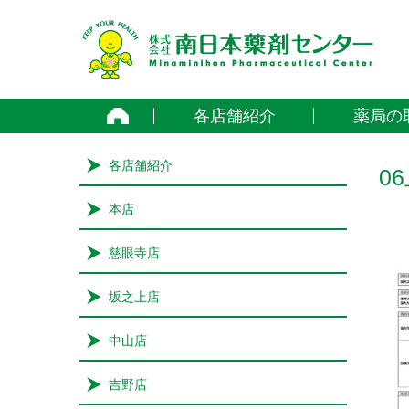
home
各店舗紹介
薬局の
各店舗紹介
0
本店
慈眼寺店
坂之上店
中山店
吉野店