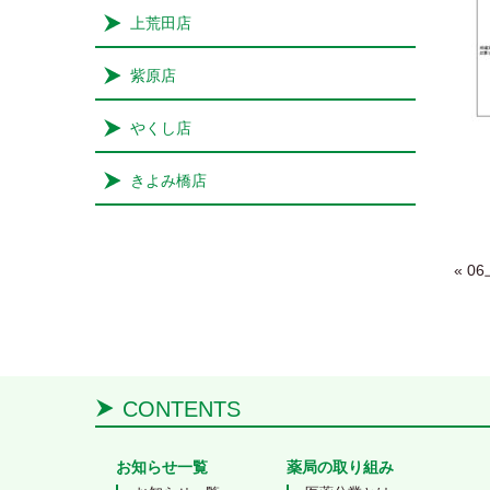
上荒田店
紫原店
やくし店
きよみ橋店
Post
«
06
CONTENTS
お知らせ一覧
薬局の取り組み