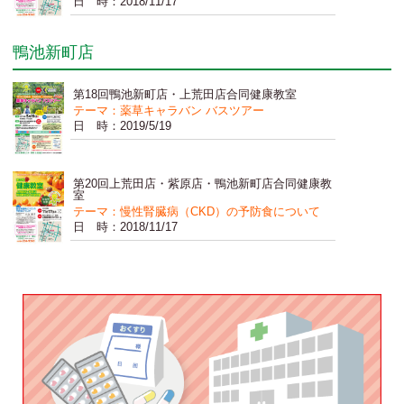
日 時：2018/11/17
鴨池新町店
第18回鴨池新町店・上荒田店合同健康教室
テーマ：薬草キャラバン バスツアー
日 時：2019/5/19
第20回上荒田店・紫原店・鴨池新町店合同健康教
室
テーマ：慢性腎臓病（CKD）の予防食について
日 時：2018/11/17