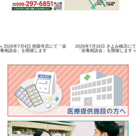
Post navigation
«
2026年7月4日 慈眼寺店にて「栄
2026年7月16日 きよみ橋店にて
養相談会」を開催します
「栄養相談会」を開催します
»