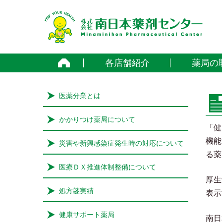
home
各店舗紹介
薬局の
医薬分業とは
かかりつけ薬局について
「健
機能
災害や新興感染症発生時の対応について
る薬
医療ＤＸ推進体制整備について
厚生
処方箋実績
表示
健康サポート薬局
南日