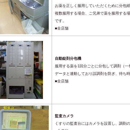
お薬を正しく服用していただくために分包
複数服用する場合、ご兄弟で薬を服用する
です。
■全店舗
自動錠剤分包機
服用する薬を1回分ごとに分包して調剤（一
データと連動しており誤調剤を防ぎ、待ち
■全店舗
監査カメラ
くすりの監査台にはカメラを設置し、調剤