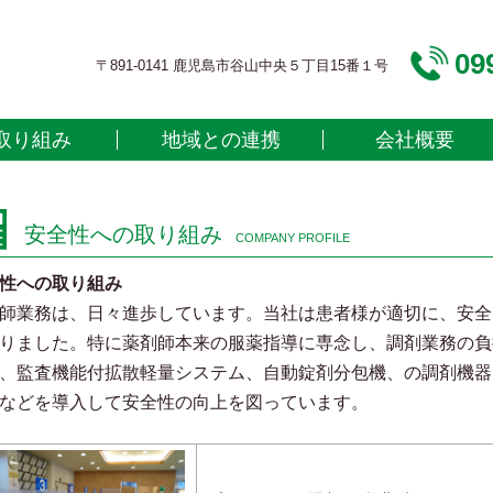
09
〒891-0141 鹿児島市谷山中央５丁目15番１号
取り組み
地域との連携
会社概要
安全性への取り組み
COMPANY PROFILE
性への取り組み
師業務は、日々進歩しています。当社は患者様が適切に、安全
りました。特に薬剤師本来の服薬指導に専念し、調剤業務の負
、監査機能付拡散軽量システム、自動錠剤分包機、の調剤機器
などを導入して安全性の向上を図っています。