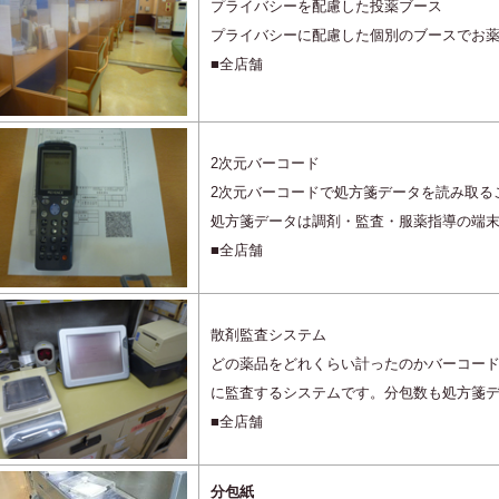
プライバシーを配慮した投薬ブース
プライバシーに配慮した個別のブースでお
■全店舗
2次元バーコード
2次元バーコードで処方箋データを読み取る
処方箋データは調剤・監査・服薬指導の端
■全店舗
散剤監査システム
どの薬品をどれくらい計ったのかバーコー
に監査するシステムです。分包数も処方箋
■全店舗
分包紙