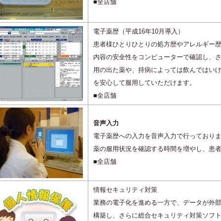
■全店舗
電子薬歴（平成16年10月導入）
患者様ひとりひとりの処方歴やアレルギー
内容の安全性をコンピューターで確認し、
用の出た薬や、持病によっては飲んではい
を安心して服用していただけます。
■全店舗
音声入力
電子薬歴への入力を音声入力で行っており
薬の服用状況を確認する時間を増やし、患
■全店舗
情報セキュリティ対策
業務の電子化を進める一方で、データが外
構築し、さらに総合セキュリティ対策ソフ