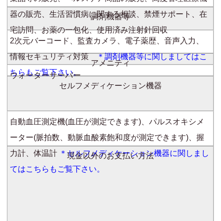
器の販売、生活習慣病に関する相談、禁煙サポート、在
調剤機器等
宅訪問、お薬の一包化、使用済み注射針回収
2次元バーコード、監査カメラ、電子薬歴、音声入力、
情報セキュリティ対策
＊調剤機器等に関しましてはこ
アメニティ
ちらもご覧下さい。
ウォーターサーバー
セルフメディケーション機器
自動血圧測定機(血圧が測定できます)、パルスオキシメ
ーター(脈拍数、動脈血酸素飽和度が測定できます)、握
力計、体温計
＊セルフメディケーション機器に関しまし
現金以外のお支払い方法
てはこちらもご覧下さい。