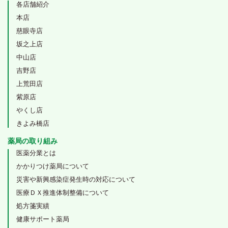
各店舗紹介
本店
慈眼寺店
坂之上店
中山店
吉野店
上荒田店
紫原店
やくし店
きよみ橋店
薬局の取り組み
医薬分業とは
かかりつけ薬局について
災害や新興感染症発生時の対応について
医療ＤＸ推進体制整備について
処方箋実績
健康サポート薬局