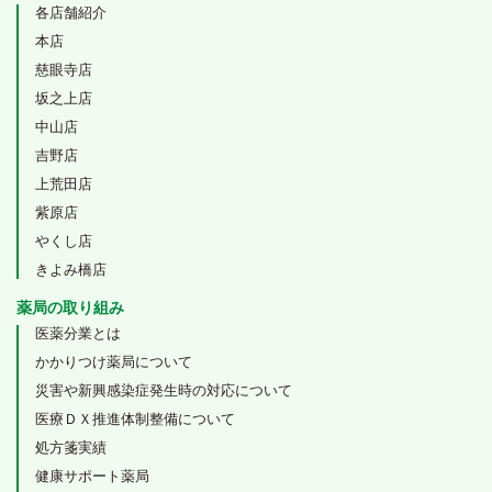
各店舗紹介
本店
慈眼寺店
坂之上店
中山店
吉野店
上荒田店
紫原店
やくし店
きよみ橋店
薬局の取り組み
医薬分業とは
かかりつけ薬局について
災害や新興感染症発生時の対応について
医療ＤＸ推進体制整備について
処方箋実績
健康サポート薬局