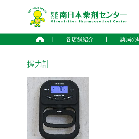
home
各店舗紹介
薬局の
握力計