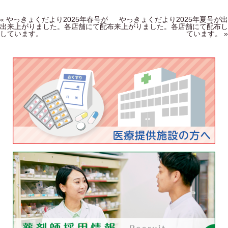
Post navigation
«
やっきょくだより2025年春号が
やっきょくだより2025年夏号が出
出来上がりました。各店舗にて配布
来上がりました。各店舗にて配布し
しています。
ています。
»