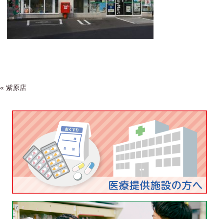
Post navigation
«
紫原店