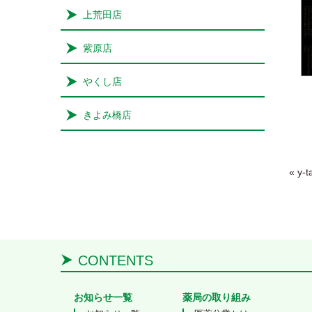
上荒田店
紫原店
やくし店
きよみ橋店
Post
«
y-t
CONTENTS
お知らせ一覧
薬局の取り組み